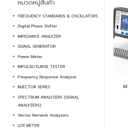
r
หมวดหมู่สินค้า
c
FREQUENCY STANDARDS & OSCILLATORS
h
Digital Phase Shifter
IMPEDANCE ANALYZER
SIGNAL GENERATOR
Power Meter
IMPULSE/SURGE TESTER
Frequency Response Analyzer
M3
INJECTOR SERIES
SPECTRUM ANALYZERS (SIGNAL
ANALYZERS)
Vector Network Analyzers
LCR METER