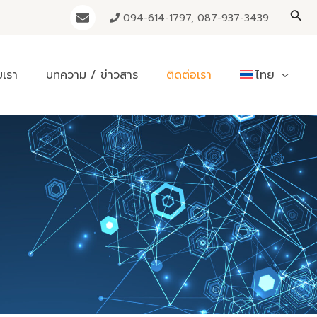
Sea
094-614-1797, 087-937-3439
บเรา
บทความ / ข่าวสาร
ติดต่อเรา
ไทย